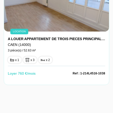
LOCATION
A LOUER APPARTEMENT DE TROIS PIECES PRINCIPALES CENTRE DE CAEN
CAEN (14000)
3 pièce(s) / 52.63 m²
x 1
x 3
x 2
Loyer 760 €/mois
Ref : 1-214L4516-1038