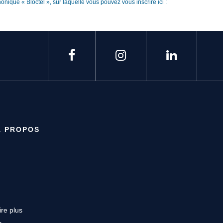
nique « Bloctel », sur laquelle vous pouvez vous inscrire ici :
À PROPOS
ire plus