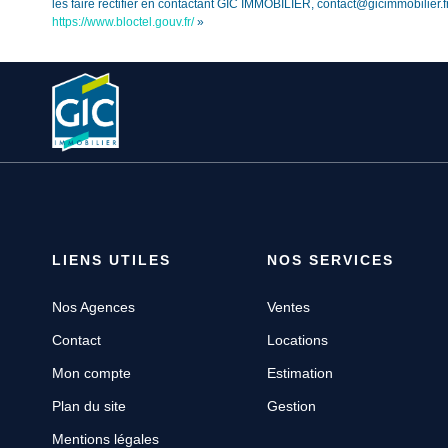
les faire rectifier en contactant GIC IMMOBILIER, contact@gicimmobilier.f
https://www.bloctel.gouv.fr/
»
LIENS UTILES
NOS SERVICES
Nos Agences
Ventes
Contact
Locations
Mon compte
Estimation
Plan du site
Gestion
Mentions légales