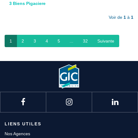
3 Biens Pigaciere
Nous contacter
Voir de
1
à
1
Nous rejoindre
1
2
3
4
5
...
32
Suivante
LIENS UTILES
Nos Agences