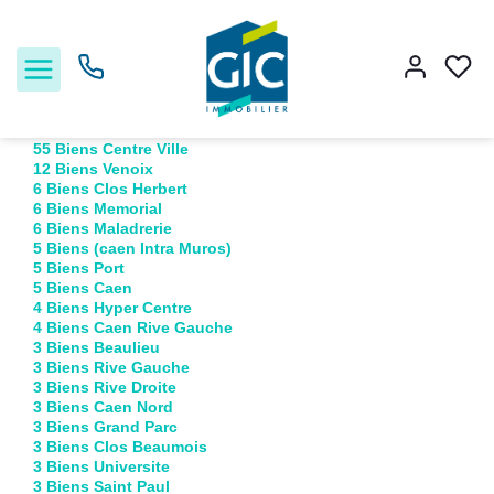
Accueil
Recherche par secteur
Liste des Biens par secteur
55 Biens Centre Ville
12 Biens Venoix
6 Biens Clos Herbert
6 Biens Memorial
Acheter
6 Biens Maladrerie
5 Biens (caen Intra Muros)
5 Biens Port
Louer
5 Biens Caen
4 Biens Hyper Centre
4 Biens Caen Rive Gauche
Estimer
3 Biens Beaulieu
3 Biens Rive Gauche
3 Biens Rive Droite
Nos services
3 Biens Caen Nord
3 Biens Grand Parc
3 Biens Clos Beaumois
Nos agences
3 Biens Universite
3 Biens Saint Paul