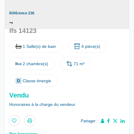
Nous contacter
Référence 236
.,
Nous rejoindre
Ifs 14123
1 Salle(s) de bain
4 pièce(s)
2 chambre(s)
71 m²
D
Classe énergie
Vendu
Honoraires à la charge du vendeur
Partager :
Nos honoraires