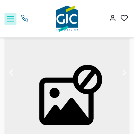
Vente maison 71 m², Ifs 14123Calvados
Accueil
Maison
Ref. : 236
Acheter
Louer
Estimer
Nos services
Nos agences