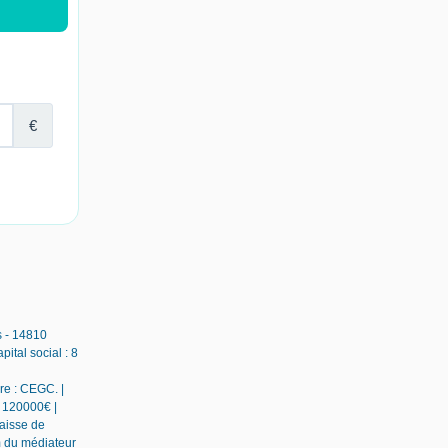
s - 14810
tal social : 8
re : CEGC. |
: 120000€ |
caisse de
m du médiateur