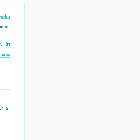
ndu
ndeur
aires
r la