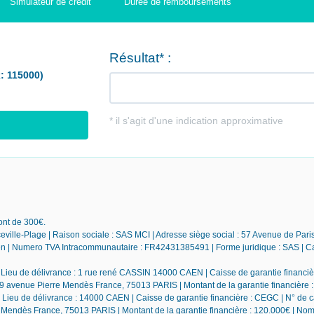
Simulateur de crédit
Durée de remboursements
ont de 300€.
nceville-Plage | Raison sociale : SAS MCI | Adresse siège social : 57 Avenue de Pari
Numero TVA Intracommunautaire : FR42431385491 | Forme juridique : SAS | Capi
 Lieu de délivrance : 1 rue rené CASSIN 14000 CAEN | Caisse de garantie financiè
59 avenue Pierre Mendès France, 75013 PARIS | Montant de la garantie financière 
 Lieu de délivrance : 14000 CAEN | Caisse de garantie financière : CEGC | N° de 
 Mendès France, 75013 PARIS | Montant de la garantie financière : 120.000€ | No