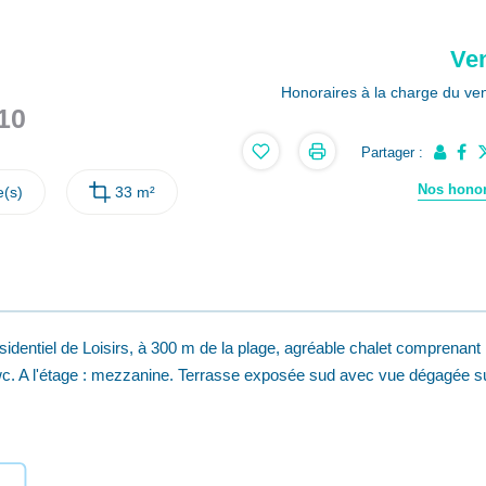
Ve
Honoraires à la charge du ve
810
Partager :
Nos honor
(s)
33 m²
tiel de Loisirs, à 300 m de la plage, agréable chalet comprenant
wc. A l'étage : mezzanine. Terrasse exposée sud avec vue dégagée su