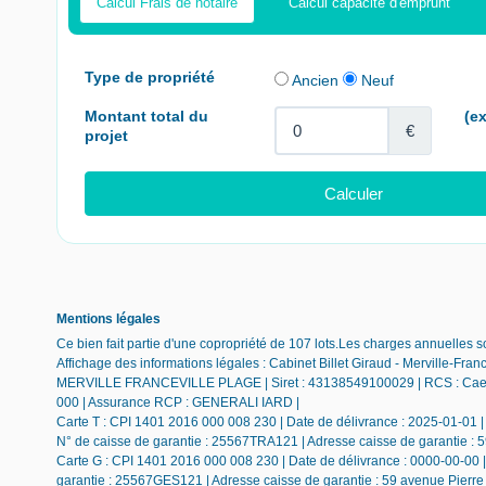
Calcul Frais de notaire
Calcul capacité d'emprunt
Mentions légales
Ce bien fait partie d'une copropriété de 107 lots.Les charges annuelles s
Affichage des informations légales : Cabinet Billet Giraud - Merville-Fra
MERVILLE FRANCEVILLE PLAGE | Siret : 43138549100029 | RCS : Caen | 
000 | Assurance RCP : GENERALI IARD |
Carte T : CPI 1401 2016 000 008 230 | Date de délivrance : 2025-01-01 |
N° de caisse de garantie : 25567TRA121 | Adresse caisse de garantie : 
Carte G : CPI 1401 2016 000 008 230 | Date de délivrance : 0000-00-00 |
garantie : 25567GES121 | Adresse caisse de garantie : 59 avenue Pierre