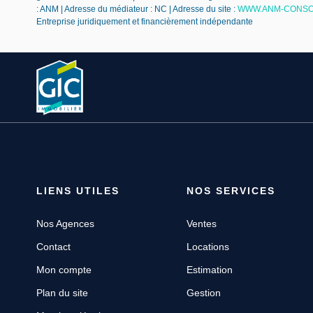
: ANM | Adresse du médiateur : NC | Adresse du site :
WWW.ANM-CONSO
Entreprise juridiquement et financièrement indépendante
LIENS UTILES
NOS SERVICES
Nos Agences
Ventes
Contact
Locations
Mon compte
Estimation
Plan du site
Gestion