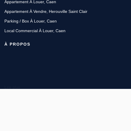
Appartement À Louer, Caen
Appartement À Vendre, Herouville Saint Clair
Parking / Box À Louer, Caen
Local Commercial À Louer, Caen
À PROPOS
Lire plus
4 rue Saint Sauveur, 14000 CAEN
Afficher le téléphone
Afficher le téléphone de Location