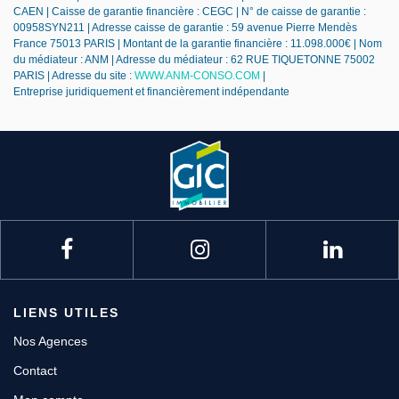
CAEN | Caisse de garantie financière : CEGC | N° de caisse de garantie :
00958SYN211 | Adresse caisse de garantie : 59 avenue Pierre Mendès
France 75013 PARIS | Montant de la garantie financière : 11.098.000€ | Nom
du médiateur : ANM | Adresse du médiateur : 62 RUE TIQUETONNE 75002
PARIS | Adresse du site :
WWW.ANM-CONSO.COM
|
Entreprise juridiquement et financièrement indépendante
LIENS UTILES
Nos Agences
Contact