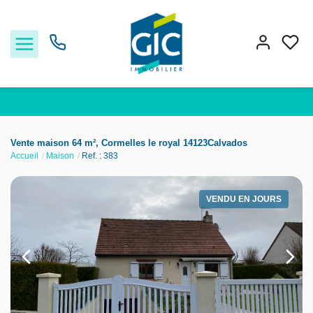
Acheter
Vente maison 64 m², Cormelles le royal 14123Calvados
Accueil
Maison
Ref. : 383
Louer
VENDU EN JOURS
Estimer
Nos services
Nos agences