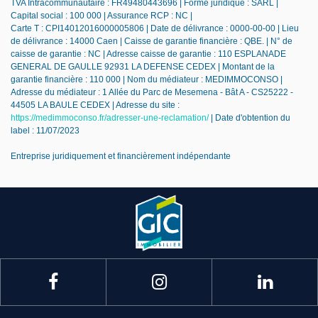
TVA Intracommunautaire : FR49480443696 | Forme juridique : SARL |
Capital social : 100 000 | Assurance RCP : NC |
Carte T : CPI14012016000005806 | Date de délivrance : 0000-00-00 | Lieu
de délivrance : 14000 Caen | Caisse de garantie financière : QBE. | N° de
caisse de garantie : NC | Adresse caisse de garantie : 110 ESPLANADE
GENERAL DE GAULLE 92931 LA DEFENSE CEDEX | Montant de la
garantie financière : 110 000 | Nom du médiateur : MEDIMMOCONSO |
Adresse du médiateur : 1 Allée du Parc de Mesemena - Bât A - CS25222 -
44505 LA BAULE CEDEX | Adresse du site :
https://medimmoconso.fr/adresser-une-reclamation/
| Date d'obtention du
label : 11/07/2023
Entreprise juridiquement et financièrement indépendante