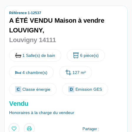
Nous contacter
Référence 1-12537
A ÉTÉ VENDU Maison à vendre
Nous rejoindre
LOUVIGNY,
Louvigny 14111
1 Salle(s) de bain
6 pièce(s)
4 chambre(s)
127 m²
C
Classe énergie
D
Emission GES
Vendu
Honoraires à la charge du vendeur
Partager :