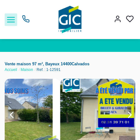
Acheter
Vente maison 97 m², Bayeux 14400Calvados
Accueil
Maison
Ref. : 1-12591
Louer
Estimer
Nos services
Nos agences