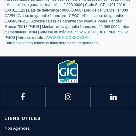
| Montant de la garantie financière : 2.800.000€ | Carte S : CPI 1401 2016
000 011 122 | Date de délivrance : 0000-00-00 | Lieu de délivrance : 14000
CAEN | Caisse de garantie financière : CEGC | N° de caisse de garantie :
00958SYN211 | Adresse caisse de garantie : 59 avenue Pierre Mendès
France 75013 PARIS | Montant de la garantie financière : 11.098.000€ | Nom
du médiateur : ANM | Adresse du médiateur : 62 RUE TIQUETONNE 75002
PARIS | Adresse du site :
WWW.ANM-CONSO.COM
|
Entreprise juridiquement et financièrement indépendante
LIENS UTILES
Nos Agences