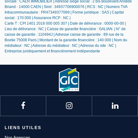
sociale : CAEN IMMOBILIER | Adresse siège social : 2 bis Boulevard Aristide
Briand - 14000 CAEN | Siret : 34937706900076 | RCS : NC | Numero TVA
Intracommunautaire : FR47349377069 | Forme juridique : SAS | Capital
social : 170 000 | Assurance RCP : NC |
Carte T : CPI 1401 2016 000 005 307 | Date de délivrance : 0000-00-00 |
Lieu de délivrance : NC | Caisse de garantie financière : GALIAN. | N° de
caisse de garantie : 110494J | Adresse caisse de garantie : 89 rue de la
Boetie 75008 Paris | Montant de la garantie financière : 140 000 | Nom du
médiateur : NC | Adresse du médiateur : NC | Adresse du site : NC |
Entreprise juridiquement et financièrement indépendante
LIENS UTILES
Nos Agences