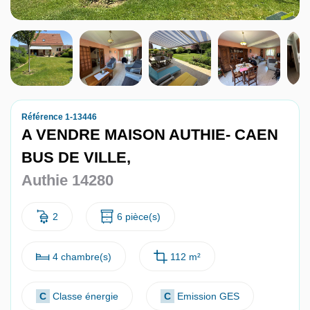
Nous contacter
Nous rejoindre
Référence 1-13446
A VENDRE MAISON AUTHIE- CAEN
BUS DE VILLE,
Authie 14280
2
6 pièce(s)
4 chambre(s)
112 m²
C
Classe énergie
C
Emission GES