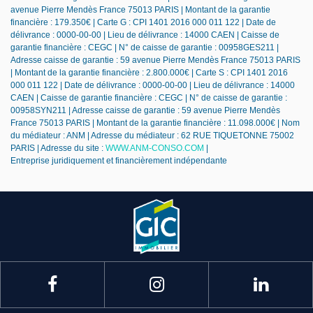
avenue Pierre Mendès France 75013 PARIS | Montant de la garantie
financière : 179.350€ | Carte G : CPI 1401 2016 000 011 122 | Date de
délivrance : 0000-00-00 | Lieu de délivrance : 14000 CAEN | Caisse de
garantie financière : CEGC | N° de caisse de garantie : 00958GES211 |
Adresse caisse de garantie : 59 avenue Pierre Mendès France 75013 PARIS
| Montant de la garantie financière : 2.800.000€ | Carte S : CPI 1401 2016
000 011 122 | Date de délivrance : 0000-00-00 | Lieu de délivrance : 14000
CAEN | Caisse de garantie financière : CEGC | N° de caisse de garantie :
00958SYN211 | Adresse caisse de garantie : 59 avenue Pierre Mendès
France 75013 PARIS | Montant de la garantie financière : 11.098.000€ | Nom
du médiateur : ANM | Adresse du médiateur : 62 RUE TIQUETONNE 75002
PARIS | Adresse du site :
WWW.ANM-CONSO.COM
|
Entreprise juridiquement et financièrement indépendante