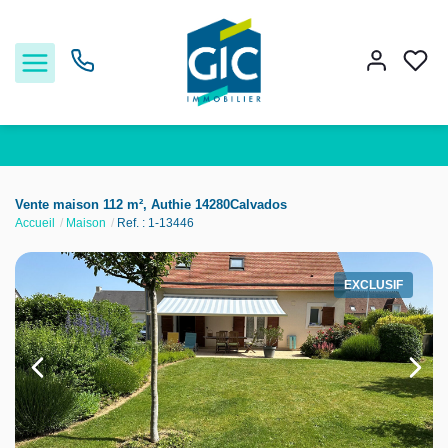
Acheter
Vente maison 112 m², Authie 14280Calvados
Accueil
Maison
Ref. : 1-13446
Louer
EXCLUSIF
Estimer
Nos services
Nos agences