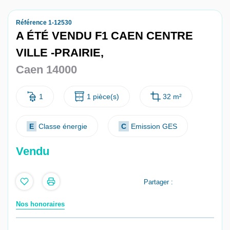
Nous contacter
Référence 1-12530
A ÉTÉ VENDU F1 CAEN CENTRE
Nous rejoindre
VILLE -PRAIRIE,
Caen 14000
1
1 pièce(s)
32 m²
E
Classe énergie
C
Emission GES
Vendu
Partager :
Nos honoraires