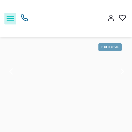
Vente appartement 32 m², Caen 14000Calvados
Accueil
Studio T1
Ref. : 1-12530
EXCLUSIF
Acheter
Louer
Estimer
Nos services
Nos agences