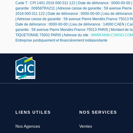
Carte T : CPI 1401 2016 000 011 122 | Date de délivrance : 0000-00-00 |
garantie : 00958TRA211 | Adresse caisse de garantie : 59 avenue Pierre
2016 000 011 122 | Date de délivrance : 0000-00-00 | Lieu de délivranc
| Adresse caisse de garantie : 59 avenue Pierre Mendès France 75013 PAR
Date de délivrance : 0000-00-00 | Lieu de délivrance : 14000 CAEN | Cai
garantie : 59 avenue Pierre Mendès France 75013 PARIS | Montant de la 
TIQUETONNE 75002 PARIS | Adresse du site :
WWW.ANM-CONSO.COM
Entreprise juridiquement et financièrement indépendante
LIENS UTILES
NOS SERVICES
Nos Agences
Ventes