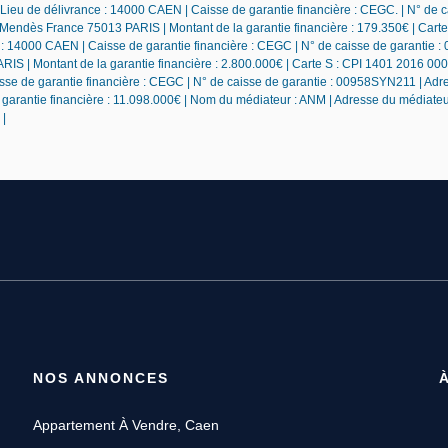
 Lieu de délivrance : 14000 CAEN | Caisse de garantie financière : CEGC. | N° de 
 Mendès France 75013 PARIS | Montant de la garantie financière : 179.350€ | Carte
e : 14000 CAEN | Caisse de garantie financière : CEGC | N° de caisse de garantie
IS | Montant de la garantie financière : 2.800.000€ | Carte S : CPI 1401 2016 000
sse de garantie financière : CEGC | N° de caisse de garantie : 00958SYN211 | Adr
garantie financière : 11.098.000€ | Nom du médiateur : ANM | Adresse du médiate
|
NOS ANNONCES
Appartement À Vendre, Caen