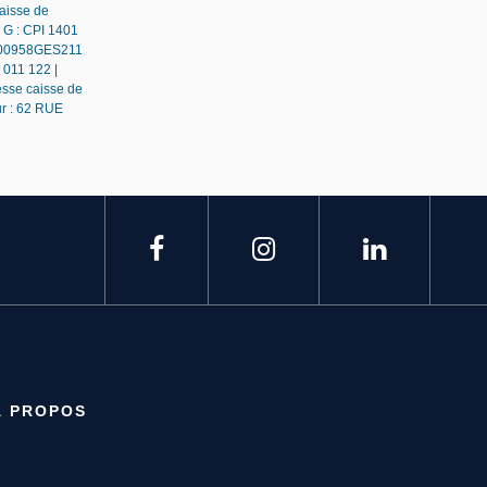
caisse de
 G : CPI 1401
 : 00958GES211
 011 122 |
esse caisse de
ur : 62 RUE
À PROPOS