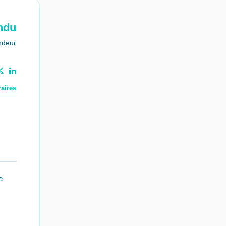
ndu
ndeur
aires
e