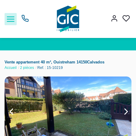
Acheter
Vente appartement 40 m², Ouistreham 14150Calvados
Accueil
2 pièces
Ref. : 15-10219
Louer
Estimer
Nos services
Nos agences