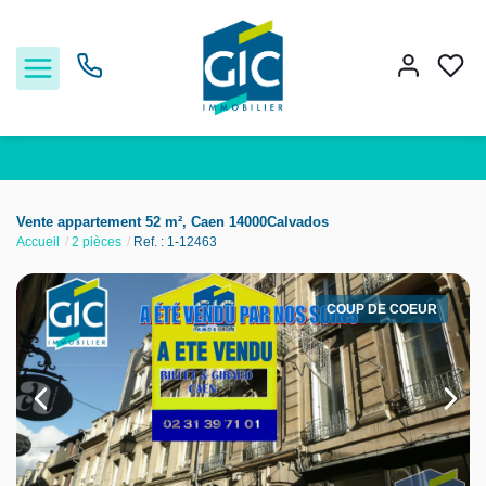
Acheter
Vente appartement 52 m², Caen 14000Calvados
Accueil
2 pièces
Ref. : 1-12463
Louer
COUP DE COEUR
Estimer
Nos services
Nos agences