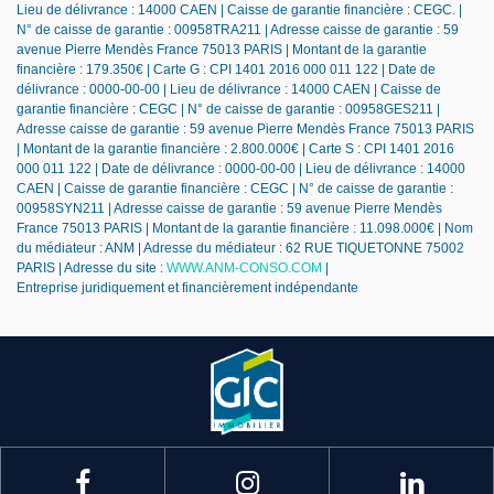
Lieu de délivrance : 14000 CAEN | Caisse de garantie financière : CEGC. |
N° de caisse de garantie : 00958TRA211 | Adresse caisse de garantie : 59
avenue Pierre Mendès France 75013 PARIS | Montant de la garantie
financière : 179.350€ | Carte G : CPI 1401 2016 000 011 122 | Date de
délivrance : 0000-00-00 | Lieu de délivrance : 14000 CAEN | Caisse de
garantie financière : CEGC | N° de caisse de garantie : 00958GES211 |
Adresse caisse de garantie : 59 avenue Pierre Mendès France 75013 PARIS
| Montant de la garantie financière : 2.800.000€ | Carte S : CPI 1401 2016
000 011 122 | Date de délivrance : 0000-00-00 | Lieu de délivrance : 14000
CAEN | Caisse de garantie financière : CEGC | N° de caisse de garantie :
00958SYN211 | Adresse caisse de garantie : 59 avenue Pierre Mendès
France 75013 PARIS | Montant de la garantie financière : 11.098.000€ | Nom
du médiateur : ANM | Adresse du médiateur : 62 RUE TIQUETONNE 75002
PARIS | Adresse du site :
WWW.ANM-CONSO.COM
|
Entreprise juridiquement et financièrement indépendante