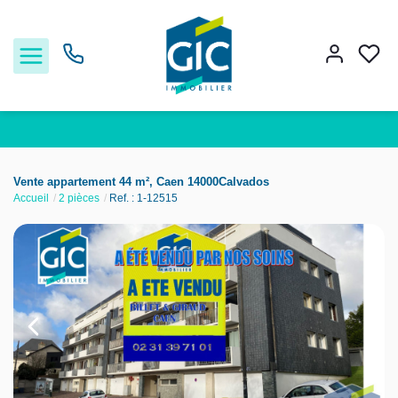
Acheter
Vente appartement 44 m², Caen 14000Calvados
Accueil
2 pièces
Ref. : 1-12515
Louer
Estimer
Nos services
Nos agences