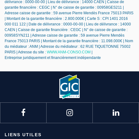
délivrance : 0000-00-00 | Lieu de délivrance : 14000 CAEN | Caisse de
garantie financière : CEGC | N° de caisse de garantie : 00958GES211 |
Adresse caisse de garantie : 59 avenue Pierre Mendès France 75013 PARIS
| Montant de la garantie financière : 2.800.000€ | Carte S : CPI 1401 2016
000 011 122 | Date de délivrance : 0000-00-00 | Lieu de délivrance : 14000
CAEN | Caisse de garantie financière : CEGC | N° de caisse de garantie :
00958SYN211 | Adresse caisse de garantie : 59 avenue Pierre Mendès
France 75013 PARIS | Montant de la garantie financière : 11.098.000€ | Nom
du médiateur : ANM | Adresse du médiateur : 62 RUE TIQUETONNE 75002
PARIS | Adresse du site :
WWW.ANM-CONSO.COM
|
Entreprise juridiquement et financièrement indépendante
LIENS UTILES