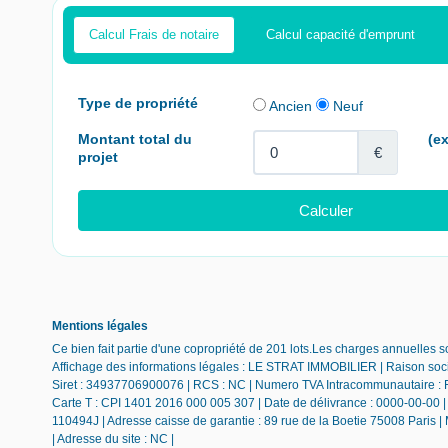
Calcul Frais de notaire
Calcul capacité d'emprunt
Mentions légales
Ce bien fait partie d'une copropriété de 201 lots.Les charges annuelles 
Affichage des informations légales : LE STRAT IMMOBILIER | Raison soci
Siret : 34937706900076 | RCS : NC | Numero TVA Intracommunautaire : F
Carte T : CPI 1401 2016 000 005 307 | Date de délivrance : 0000-00-00 | L
110494J | Adresse caisse de garantie : 89 rue de la Boetie 75008 Paris |
| Adresse du site : NC |