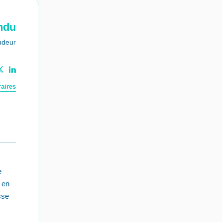
ndu
ndeur
aires
e
 en
sse