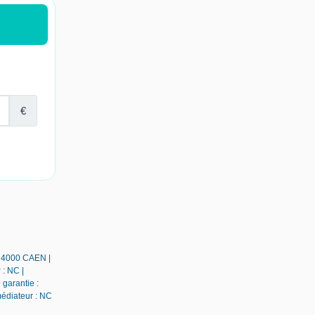
 14000 CAEN |
 : NC |
 garantie :
médiateur : NC