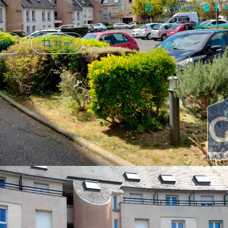
Partager :
Nos honor
(s)
32 m²
 très bien agencé et en parfait état comprenant entrée avec grand
erte, chambre, salle d'eau avec WC.