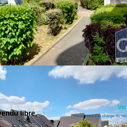
Ve
endu libre,
Honoraires à la charge du ve