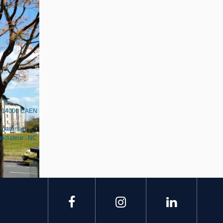
 - 14000 CAEN
|
 garantie :
médiateur : NC