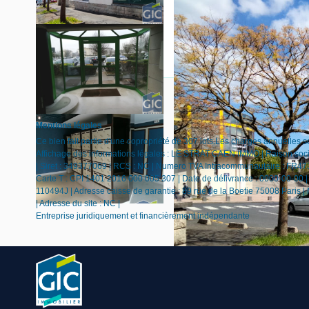
Mentions légales
Ce bien fait partie d'une copropriété de 307 lots.Les charges annuelles s
Affichage des informations légales : LE STRAT CAEN IMMO | Raison soc
| Siret : 349377069 | RCS : NC | Numero TVA Intracommunautaire : FR473
Carte T : CPI 1401 2016 000 005 307 | Date de délivrance : 0000-00-00 | L
110494J | Adresse caisse de garantie : 89 rue de la Boetie 75008 Paris |
| Adresse du site : NC |
Entreprise juridiquement et financièrement indépendante