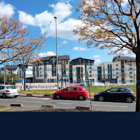
ont de 728€.
iale : CAEN IMMOBILIER | Adresse siège social : 122 Boulevard Marechal Leclerc
49377069 | Forme juridique : SAS | Capital social : 170 000 | Assurance RCP : NC 
ieu de délivrance : NC | Caisse de garantie financière : GALIAN. | N° de caisse de
 Montant de la garantie financière : 140 000 | Nom du médiateur : NC | Adresse du 