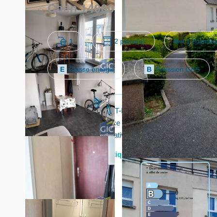
Caen 14000
1
2 pièce(s)
1 chambre
E
Classe énergie
B
Emission GES
Proche clinique SAINT-MARTIN, joli 2 pièces de 32 m²
placard/vestiaire, pièce de vie avec cuisine semi ouv
Place de parking privative dans la résidence.
Diagnostics énergétiques