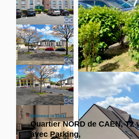
Référence 16-10343
Quartier NORD de CAEN, T2 v
avec Parking,