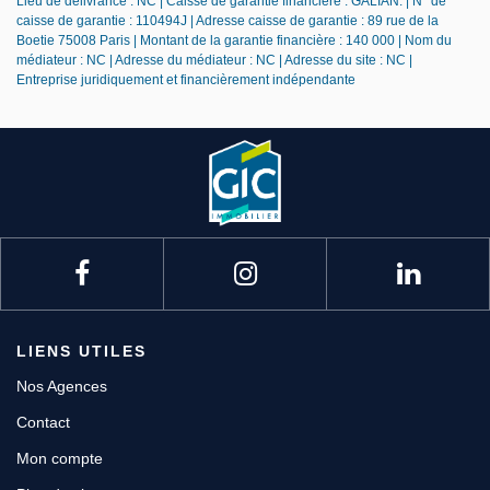
Lieu de délivrance : NC | Caisse de garantie financière : GALIAN. | N° de
caisse de garantie : 110494J | Adresse caisse de garantie : 89 rue de la
Boetie 75008 Paris | Montant de la garantie financière : 140 000 | Nom du
médiateur : NC | Adresse du médiateur : NC | Adresse du site : NC |
Entreprise juridiquement et financièrement indépendante
LIENS UTILES
Nos Agences
Contact
Mon compte