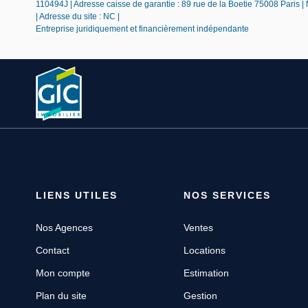
110494J | Adresse caisse de garantie : 89 rue de la Boetie 75008 Paris |
| Adresse du site : NC |
Entreprise juridiquement et financièrement indépendante
LIENS UTILES
NOS SERVICES
Nos Agences
Ventes
Contact
Locations
Mon compte
Estimation
Plan du site
Gestion