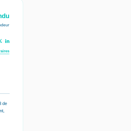
ndu
ndeur
aires
3 de
nt,