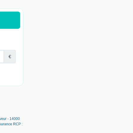
uveur - 14000
ssurance RCP :