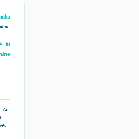
ndu
ndeur
aires
. Au
t
ve.