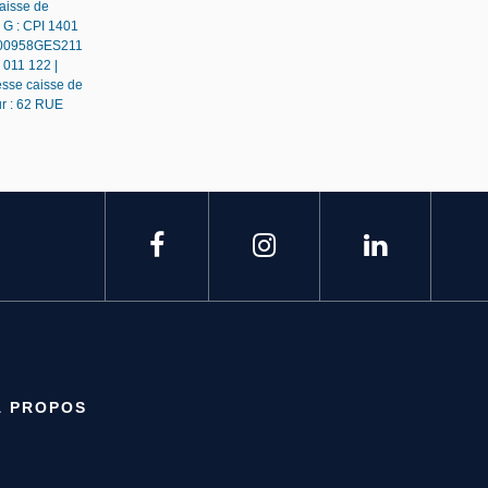
caisse de
 G : CPI 1401
 : 00958GES211
 011 122 |
esse caisse de
ur : 62 RUE
À PROPOS