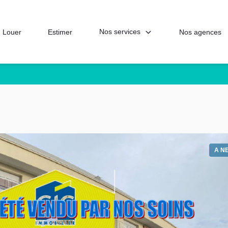
Nos services
Louer
Estimer
Nos agences
A N