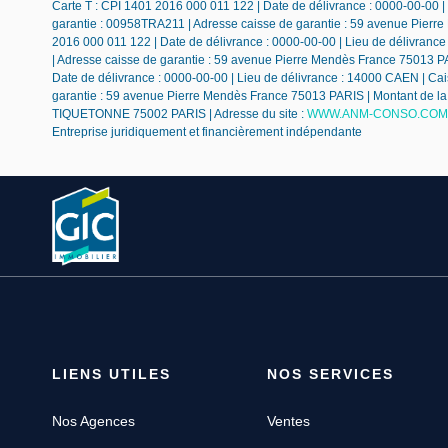
Carte T : CPI 1401 2016 000 011 122 | Date de délivrance : 0000-00-00 |
garantie : 00958TRA211 | Adresse caisse de garantie : 59 avenue Pierre
2016 000 011 122 | Date de délivrance : 0000-00-00 | Lieu de délivranc
| Adresse caisse de garantie : 59 avenue Pierre Mendès France 75013 PAR
Date de délivrance : 0000-00-00 | Lieu de délivrance : 14000 CAEN | Cai
garantie : 59 avenue Pierre Mendès France 75013 PARIS | Montant de la 
TIQUETONNE 75002 PARIS | Adresse du site :
WWW.ANM-CONSO.COM
Entreprise juridiquement et financièrement indépendante
LIENS UTILES
NOS SERVICES
Nos Agences
Ventes