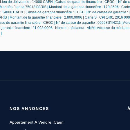
 Lieu de délivrance : 14000 CAEN | Caisse de garantie financière : CEGC. | N° de 
 Mendès France 75013 PARIS | Montant de la garantie financière : 179.350€ | Carte
e : 14000 CAEN | Caisse de garantie financière : CEGC | N° de caisse de garantie
IS | Montant de la garantie financière : 2.800.000€ | Carte S : CPI 1401 2016 000
sse de garantie financière : CEGC | N° de caisse de garantie : 00958SYN211 | Adr
garantie financière : 11.098.000€ | Nom du médiateur : ANM | Adresse du médiate
|
NOS ANNONCES
Appartement À Vendre, Caen