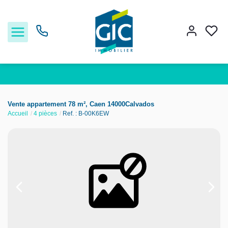
Acheter
Vente appartement 78 m², Caen 14000Calvados
Accueil
4 pièces
Ref. : B-00K6EW
Louer
Estimer
Nos services
Nos agences