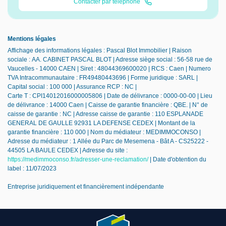
Contacter par téléphone
Mentions légales
Affichage des informations légales : Pascal Blot Immobilier | Raison
sociale : AA. CABINET PASCAL BLOT | Adresse siège social : 56-58 rue de
Vaucelles - 14000 CAEN | Siret : 48044369600020 | RCS : Caen | Numero
TVA Intracommunautaire : FR49480443696 | Forme juridique : SARL |
Capital social : 100 000 | Assurance RCP : NC |
Carte T : CPI14012016000005806 | Date de délivrance : 0000-00-00 | Lieu
de délivrance : 14000 Caen | Caisse de garantie financière : QBE. | N° de
caisse de garantie : NC | Adresse caisse de garantie : 110 ESPLANADE
GENERAL DE GAULLE 92931 LA DEFENSE CEDEX | Montant de la
garantie financière : 110 000 | Nom du médiateur : MEDIMMOCONSO |
Adresse du médiateur : 1 Allée du Parc de Mesemena - Bât A - CS25222 -
44505 LA BAULE CEDEX | Adresse du site :
https://medimmoconso.fr/adresser-une-reclamation/
| Date d'obtention du
label : 11/07/2023
Entreprise juridiquement et financièrement indépendante