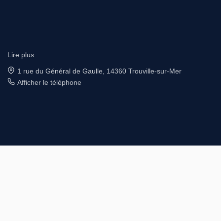
Lire plus
4 rue Saint Sauveur, 14000 CAEN
Afficher le téléphone
Afficher le téléphone de Location
Designé et développé par Orisha Real Estate
© GIC IMMOBILIER 2026