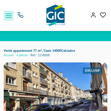
Acheter
Vente appartement 77 m², Caen 14000Calvados
Accueil
4 pièces
Ref. : 12-6009
Louer
EXCLUSIF
Estimer
Nos services
Nos agences