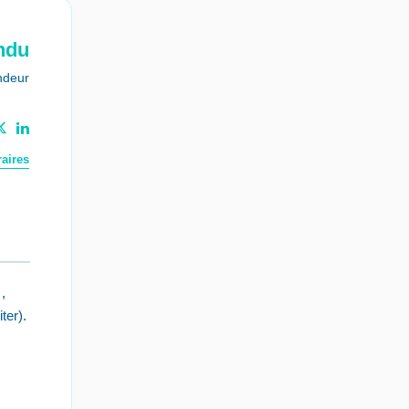
ndu
ndeur
aires
,
ter).