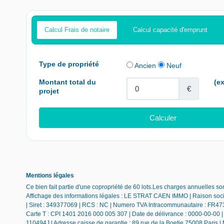
Calcul Frais de notaire
Calcul capacité d'emprunt
Mentions légales
Ce bien fait partie d'une copropriété de 60 lots.Les charges annuelles so
Affichage des informations légales : LE STRAT CAEN IMMO | Raison soc
| Siret : 349377069 | RCS : NC | Numero TVA Intracommunautaire : FR473
Carte T : CPI 1401 2016 000 005 307 | Date de délivrance : 0000-00-00 | L
110494J | Adresse caisse de garantie : 89 rue de la Boetie 75008 Paris |