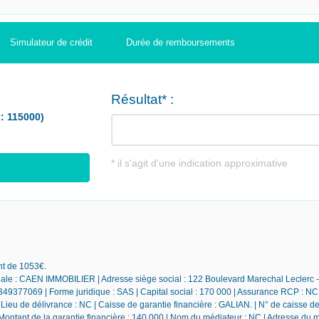
Simulateur de crédit
Durée de remboursements
nt de 1053€.
iale : CAEN IMMOBILIER | Adresse siège social : 122 Boulevard Marechal Leclerc
49377069 | Forme juridique : SAS | Capital social : 170 000 | Assurance RCP : NC 
ieu de délivrance : NC | Caisse de garantie financière : GALIAN. | N° de caisse de
 Montant de la garantie financière : 140 000 | Nom du médiateur : NC | Adresse du 