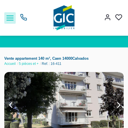
Acheter
Vente appartement 140 m², Caen 14000Calvados
Accueil
5 pièces et +
Ref. : 16-411
Louer
Estimer
Nos services
Nos agences