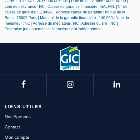
Carte T : CPI 1401 2016 000 005 307 | Date de délivrance : 0000-00-00 |
Lieu de délivrance : NC | Caisse de garantie financière : GALIAN. | N° de
caisse de garantie : 110494J | Adresse caisse de garantie : 89 rue de la
Boetie 75008 Paris | Montant de la garantie financière : 140 000 | Nom du
médiateur : NC | Adresse du médiateur : NC | Adresse du site : NC |
Entreprise juridiquement et financièrement indépendante
LIENS UTILES
Nos Agences
Contact
Mon compte