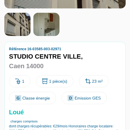
Nous contacter
Nous rejoindre
Référence 16-03585-003-02971
STUDIO CENTRE VILLE,
Caen 14000
1
1 pièce(s)
23 m²
G
Classe énergie
D
Emission GES
Loué
charges comprises
dont charges récupérables: €29/mois
Honoraires charge locataire: