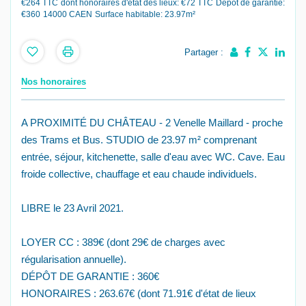
€264 TTC
dont honoraires d'état des lieux: €72 TTC
Dépôt de garantie:
€360
14000 CAEN
Surface habitable: 23.97m²
Partager :
Nos honoraires
A PROXIMITÉ DU CHÂTEAU - 2 Venelle Maillard - proche
des Trams et Bus. STUDIO de 23.97 m² comprenant
entrée, séjour, kitchenette, salle d'eau avec WC. Cave. Eau
froide collective, chauffage et eau chaude individuels.
LIBRE le 23 Avril 2021.
LOYER CC : 389€ (dont 29€ de charges avec
régularisation annuelle).
DÉPÔT DE GARANTIE : 360€
HONORAIRES : 263.67€ (dont 71.91€ d'état de lieux