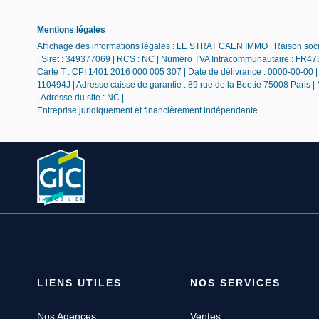
Mentions légales
Affichage des informations légales : LE STRAT CAEN IMMO | Raison soc
| Siret : 349377069 | RCS : NC | Numero TVA Intracommunautaire : FR473
Carte T : CPI 1401 2016 000 005 307 | Date de délivrance : 0000-00-00 | L
110494J | Adresse caisse de garantie : 89 rue de la Boetie 75008 Paris |
| Adresse du site : NC |
Entreprise juridiquement et financièrement indépendante
LIENS UTILES
NOS SERVICES
Nos Agences
Ventes