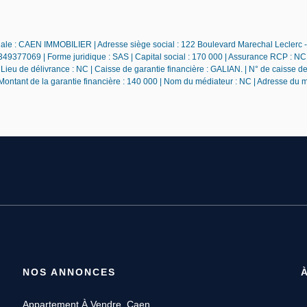
iale : CAEN IMMOBILIER | Adresse siège social : 122 Boulevard Marechal Leclerc
49377069 | Forme juridique : SAS | Capital social : 170 000 | Assurance RCP : NC 
ieu de délivrance : NC | Caisse de garantie financière : GALIAN. | N° de caisse de
 Montant de la garantie financière : 140 000 | Nom du médiateur : NC | Adresse du 
NOS ANNONCES
Appartement À Vendre, Caen