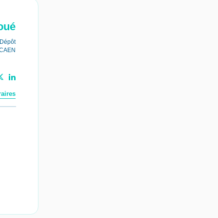
oué
Dépôt
 CAEN
aires