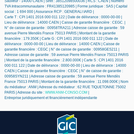
Sauveur - 14000 CAEN | Siret : 38512098500036 | RCS : CAEN | Numero
TVA Intracommunautaire : FR41385120985 | Forme juridique : SAS | Capital
social : 1 694 000 | Assurance RCP : GENERALI IARD |
Carte T : CPI 1401 2016 000 011 122 | Date de délivrance : 0000-00-00 |
Lieu de délivrance : 14000 CAEN | Caisse de garantie financière : CEGC. |
N° de caisse de garantie : 00958TRA211 | Adresse caisse de garantie : 59
avenue Pierre Mendès France 75013 PARIS | Montant de la garantie
financière : 179.350€ | Carte G : CPI 1401 2016 000 011 122 | Date de
délivrance : 0000-00-00 | Lieu de délivrance : 14000 CAEN | Caisse de
garantie financière : CEGC | N° de caisse de garantie : 00958GES211 |
Adresse caisse de garantie : 59 avenue Pierre Mendès France 75013 PARIS
| Montant de la garantie financière : 2.800.000€ | Carte S : CPI 1401 2016
000 011 122 | Date de délivrance : 0000-00-00 | Lieu de délivrance : 14000
CAEN | Caisse de garantie financière : CEGC | N° de caisse de garantie :
00958SYN211 | Adresse caisse de garantie : 59 avenue Pierre Mendès
France 75013 PARIS | Montant de la garantie financière : 11.098.000€ | Nom
du médiateur : ANM | Adresse du médiateur : 62 RUE TIQUETONNE 75002
PARIS | Adresse du site :
WWW.ANM-CONSO.COM
|
Entreprise juridiquement et financièrement indépendante