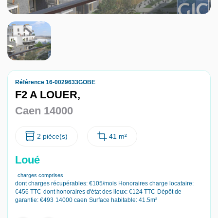
Nous contacter
Nous rejoindre
Référence 16-0029633GOBE
F2 A LOUER,
Caen 14000
2 pièce(s)
41 m²
Loué
charges comprises
dont charges récupérables: €105/mois
Honoraires charge locataire:
€456 TTC
dont honoraires d'état des lieux: €124 TTC
Dépôt de
garantie: €493
14000 caen
Surface habitable: 41.5m²