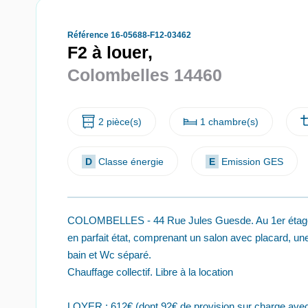
Référence 16-05688-F12-03462
F2 à louer,
Colombelles 14460
2 pièce(s)
1 chambre(s)
D
Classe énergie
E
Emission GES
COLOMBELLES - 44 Rue Jules Guesde. Au 1er étage d
en parfait état, comprenant un salon avec placard, u
bain et Wc séparé.
Chauffage collectif. Libre à la location
LOYER : 612€ (dont 92€ de provision sur charge avec 