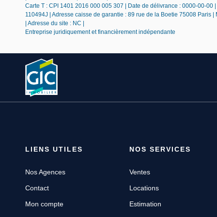
Carte T : CPI 1401 2016 000 005 307 | Date de délivrance : 0000-00-00 | L
110494J | Adresse caisse de garantie : 89 rue de la Boetie 75008 Paris |
| Adresse du site : NC |
Entreprise juridiquement et financièrement indépendante
LIENS UTILES
NOS SERVICES
Nos Agences
Ventes
Contact
Locations
Mon compte
Estimation