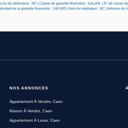
ieu de délivrance : NC | Caisse de garantie financière : GALIAN. | N° de caisse de
 Montant de la garantie financière : 140 000 | Nom du médiateur : NC | Adresse du 
NOS ANNONCES
Appartement À Vendre, Caen
Maison À Vendre, Caen
Appartement À Louer, Caen