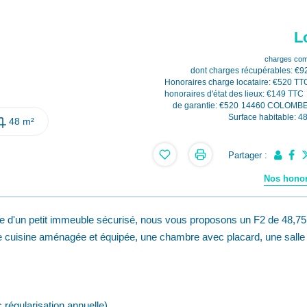
L
charges com
dont charges récupérables: €9
Honoraires charge locataire: €520 TT
honoraires d'état des lieux: €149 TTC
de garantie: €520
14460 COLOMB
Surface habitable: 4
48 m²
Partager :
Nos honor
'un petit immeuble sécurisé, nous vous proposons un F2 de 48,75
ne cuisine aménagée et équipée, une chambre avec placard, une salle
régularisation annuelle).