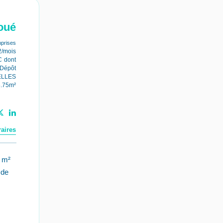
oué
prises
2/mois
C
dont
Dépôt
ELLES
8.75m²
aires
 m²
 de