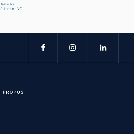
 garantie :
médiateur : NC
À PROPOS