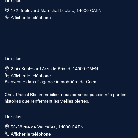
Lire plus
122 Boulevard Marechal Leclerc, 14000 CAEN
Afficher le téléphone
Lire plus
2 bis Boulevard Aristide Briand, 14000 CAEN
Afficher le téléphone
Bienvenue dans l' agence immobilière de Caen
Chez Pascal Blot immobilier, nous sommes passionnés par les
histoires que renferment les vieilles pierres.
Forts de notre longue expérience dans l'immobilier, nous vous
Lire plus
offrons des solutions personnalisées pour trouver la demeure de
vos rèves ou vendre votre bien avec respect et savoir-faire.
56-58 rue de Vaucelles, 14000 CAEN
Afficher le téléphone