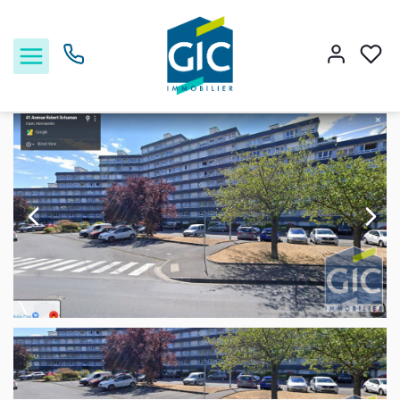
Location appartement 50.65 m², Caen 14000Calvados
Accueil
2 pièces
Ref. : 16-06289-807-02213
Acheter
Louer
Estimer
Nos services
Nos agences