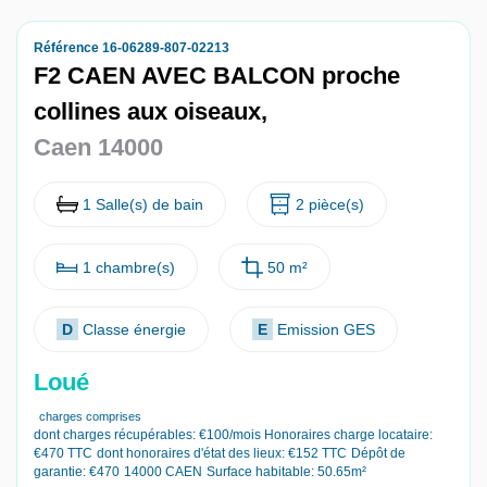
Nous contacter
Référence 16-06289-807-02213
F2 CAEN AVEC BALCON proche
Nous rejoindre
collines aux oiseaux,
Caen 14000
1 Salle(s) de bain
2 pièce(s)
1 chambre(s)
50 m²
D
Classe énergie
E
Emission GES
Loué
charges comprises
dont charges récupérables: €100/mois
Honoraires charge locataire:
€470 TTC
dont honoraires d'état des lieux: €152 TTC
Dépôt de
garantie: €470
14000 CAEN
Surface habitable: 50.65m²