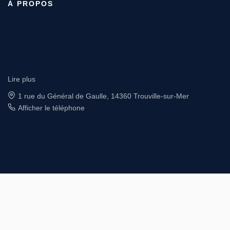
À PROPOS
Lire plus
4 rue Saint Sauveur, 14000 CAEN
Afficher le téléphone
Afficher le téléphone de Location
Designé et développé par Orisha Real Estate
© GIC IMMOBILIER 2026