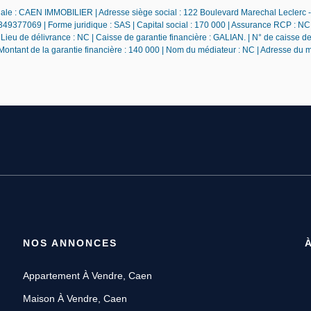
iale : CAEN IMMOBILIER | Adresse siège social : 122 Boulevard Marechal Leclerc
49377069 | Forme juridique : SAS | Capital social : 170 000 | Assurance RCP : NC 
ieu de délivrance : NC | Caisse de garantie financière : GALIAN. | N° de caisse de
 Montant de la garantie financière : 140 000 | Nom du médiateur : NC | Adresse du 
NOS ANNONCES
Appartement À Vendre, Caen
Maison À Vendre, Caen