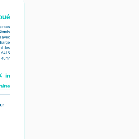
oué
prises
5/mois
s avec
charge
at des
: €415
: 48m²
aires
ur