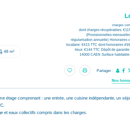
L
charges com
dont charges récupérables: €11
(Provisionnelles mensuelle
régularisation annuelle)
Honoraires 
locataire: €415 TTC
dont honoraires d'ét
lieux: €144 TTC
Dépôt de garantie
48 m²
14000 CAEN
Surface habitable
Partager :
Nos honor
e étage comprenant : une entrée, une cuisine indépendante, un séjo
WC.
e et eaux collectifs compris dans les charges.