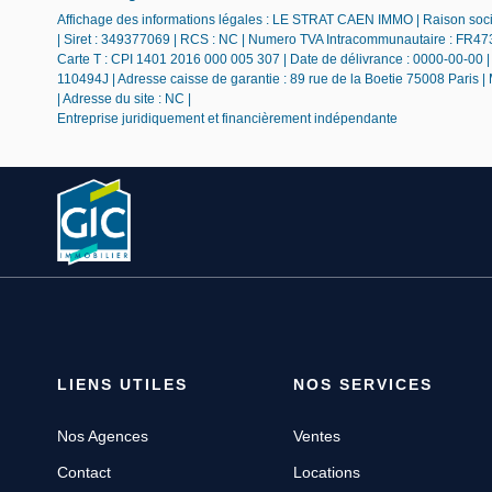
Affichage des informations légales : LE STRAT CAEN IMMO | Raison soc
| Siret : 349377069 | RCS : NC | Numero TVA Intracommunautaire : FR473
Carte T : CPI 1401 2016 000 005 307 | Date de délivrance : 0000-00-00 | L
110494J | Adresse caisse de garantie : 89 rue de la Boetie 75008 Paris |
| Adresse du site : NC |
Entreprise juridiquement et financièrement indépendante
LIENS UTILES
NOS SERVICES
Nos Agences
Ventes
Contact
Locations