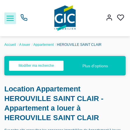
Accueil
A louer
Appartement
HEROUVILLE SAINT CLAIR
Acheter
Plus d'options
Modifier ma recherche
Louer
Location Appartement
Estimer
HEROUVILLE SAINT CLAIR -
Nos services
Appartement a louer à
HEROUVILLE SAINT CLAIR
Nos agences