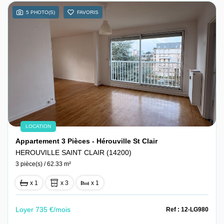
5 PHOTO(S)
FAVORIS
LOCATION
Appartement 3 Pièces - Hérouville St Clair
HEROUVILLE SAINT CLAIR (14200)
3 pièce(s) / 62.33 m²
x 1
x 3
x 1
Loyer 735 €/mois
Ref : 12-LG980