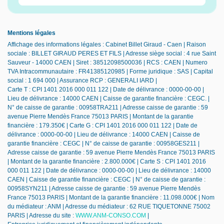
Mentions légales
Affichage des informations légales : Cabinet Billet Giraud - Caen | Raison
sociale : BILLET GIRAUD PERES ET FILS | Adresse siège social : 4 rue Saint
Sauveur - 14000 CAEN | Siret : 38512098500036 | RCS : CAEN | Numero
TVA Intracommunautaire : FR41385120985 | Forme juridique : SAS | Capital
social : 1 694 000 | Assurance RCP : GENERALI IARD |
Carte T : CPI 1401 2016 000 011 122 | Date de délivrance : 0000-00-00 |
Lieu de délivrance : 14000 CAEN | Caisse de garantie financière : CEGC. |
N° de caisse de garantie : 00958TRA211 | Adresse caisse de garantie : 59
avenue Pierre Mendès France 75013 PARIS | Montant de la garantie
financière : 179.350€ | Carte G : CPI 1401 2016 000 011 122 | Date de
délivrance : 0000-00-00 | Lieu de délivrance : 14000 CAEN | Caisse de
garantie financière : CEGC | N° de caisse de garantie : 00958GES211 |
Adresse caisse de garantie : 59 avenue Pierre Mendès France 75013 PARIS
| Montant de la garantie financière : 2.800.000€ | Carte S : CPI 1401 2016
000 011 122 | Date de délivrance : 0000-00-00 | Lieu de délivrance : 14000
CAEN | Caisse de garantie financière : CEGC | N° de caisse de garantie :
00958SYN211 | Adresse caisse de garantie : 59 avenue Pierre Mendès
France 75013 PARIS | Montant de la garantie financière : 11.098.000€ | Nom
du médiateur : ANM | Adresse du médiateur : 62 RUE TIQUETONNE 75002
PARIS | Adresse du site :
WWW.ANM-CONSO.COM
|