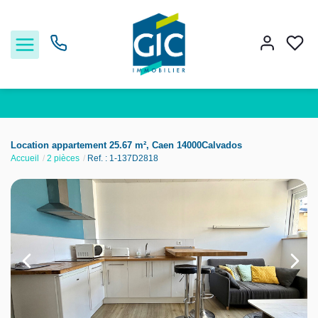
Acheter
Location appartement 25.67 m², Caen 14000Calvados
Accueil
2 pièces
Ref. : 1-137D2818
Louer
Estimer
Nos services
Nos agences