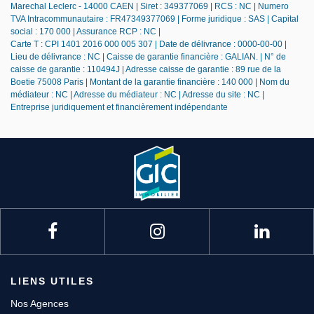
Marechal Leclerc - 14000 CAEN | Siret : 349377069 | RCS : NC | Numero
TVA Intracommunautaire : FR47349377069 | Forme juridique : SAS | Capital
social : 170 000 | Assurance RCP : NC |
Carte T : CPI 1401 2016 000 005 307 | Date de délivrance : 0000-00-00 |
Lieu de délivrance : NC | Caisse de garantie financière : GALIAN. | N° de
caisse de garantie : 110494J | Adresse caisse de garantie : 89 rue de la
Boetie 75008 Paris | Montant de la garantie financière : 140 000 | Nom du
médiateur : NC | Adresse du médiateur : NC | Adresse du site : NC |
Entreprise juridiquement et financièrement indépendante
LIENS UTILES
Nos Agences