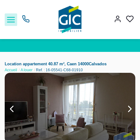
Acheter
Location appartement 40.87 m², Caen 14000Calvados
Accueil
A louer
Ref. : 16-05541-C68-01910
Louer
Estimer
Nos services
Nos agences