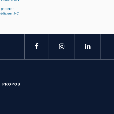
|
 garantie :
médiateur : NC
À PROPOS