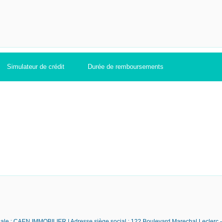
Simulateur de crédit
Durée de remboursements
iale : CAEN IMMOBILIER | Adresse siège social : 122 Boulevard Marechal Leclerc