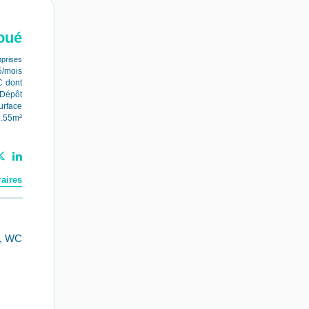
oué
prises
5/mois
C
dont
Dépôt
urface
6.55m²
aires
s, WC