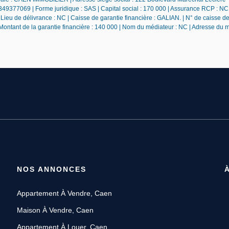
49377069 | Forme juridique : SAS | Capital social : 170 000 | Assurance RCP : NC 
ieu de délivrance : NC | Caisse de garantie financière : GALIAN. | N° de caisse de
 Montant de la garantie financière : 140 000 | Nom du médiateur : NC | Adresse du 
NOS ANNONCES
Appartement À Vendre, Caen
Maison À Vendre, Caen
Appartement À Louer, Caen