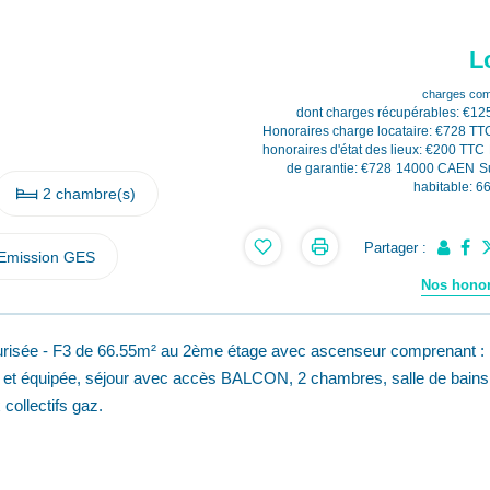
L
charges com
dont charges récupérables: €12
Honoraires charge locataire: €728 TT
honoraires d'état des lieux: €200 TTC
de garantie: €728
14000 CAEN
S
habitable: 6
2 chambre(s)
Partager :
Emission GES
Nos honor
risée - F3 de 66.55m² au 2ème étage avec ascenseur comprenant :
 et équipée, séjour avec accès BALCON, 2 chambres, salle de bain
ollectifs gaz.