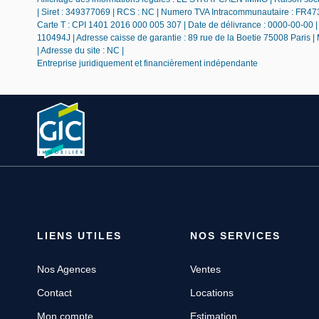
| Siret : 349377069 | RCS : NC | Numero TVA Intracommunautaire : FR473
Carte T : CPI 1401 2016 000 005 307 | Date de délivrance : 0000-00-00 | L
110494J | Adresse caisse de garantie : 89 rue de la Boetie 75008 Paris |
| Adresse du site : NC |
Entreprise juridiquement et financièrement indépendante
LIENS UTILES
NOS SERVICES
Nos Agences
Ventes
Contact
Locations
Mon compte
Estimation