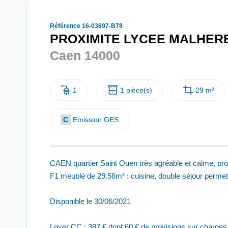
Référence 16-03697-B78
PROXIMITE LYCEE MALHER
Caen 14000
1
1 pièce(s)
29 m²
C
Emission GES
CAEN quartier Saint Ouen très agréable et calme, pr
F1 meublé de 29.58m² : cuisine, double séjour permetta
Disponible le 30/06/2021
Loyer CC : 387 € dont 60 € de provisions sur charges 