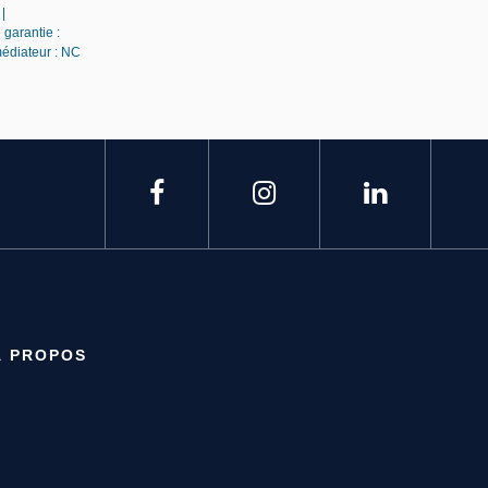
|
 garantie :
médiateur : NC
À PROPOS