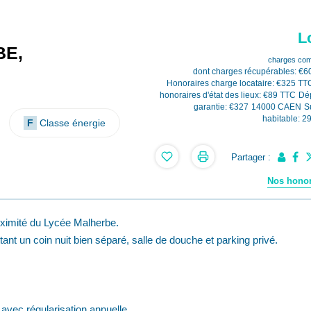
L
BE,
charges com
dont charges récupérables: €6
Honoraires charge locataire: €325 TT
honoraires d'état des lieux: €89 TTC
Dé
garantie: €327
14000 CAEN
S
habitable: 2
F
Classe énergie
Partager :
Nos honor
oximité du Lycée Malherbe.
nt un coin nuit bien séparé, salle de douche et parking privé.
avec régularisation annuelle.