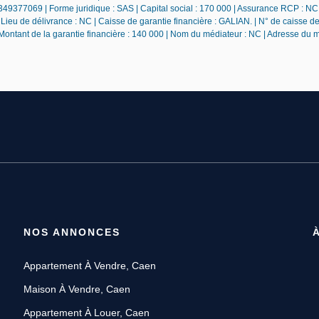
49377069 | Forme juridique : SAS | Capital social : 170 000 | Assurance RCP : NC 
ieu de délivrance : NC | Caisse de garantie financière : GALIAN. | N° de caisse de
 Montant de la garantie financière : 140 000 | Nom du médiateur : NC | Adresse du 
NOS ANNONCES
Appartement À Vendre, Caen
Maison À Vendre, Caen
Appartement À Louer, Caen