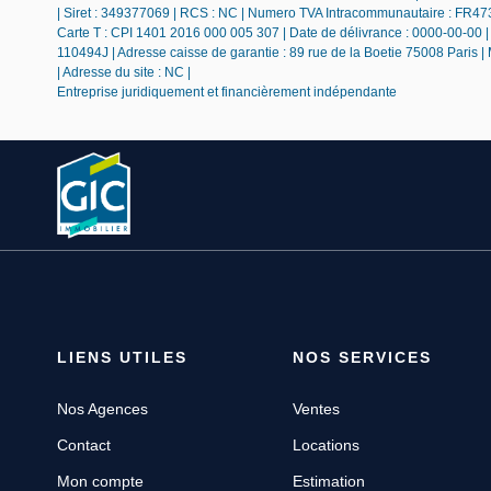
| Siret : 349377069 | RCS : NC | Numero TVA Intracommunautaire : FR473
Carte T : CPI 1401 2016 000 005 307 | Date de délivrance : 0000-00-00 | L
110494J | Adresse caisse de garantie : 89 rue de la Boetie 75008 Paris |
| Adresse du site : NC |
Entreprise juridiquement et financièrement indépendante
LIENS UTILES
NOS SERVICES
Nos Agences
Ventes
Contact
Locations
Mon compte
Estimation