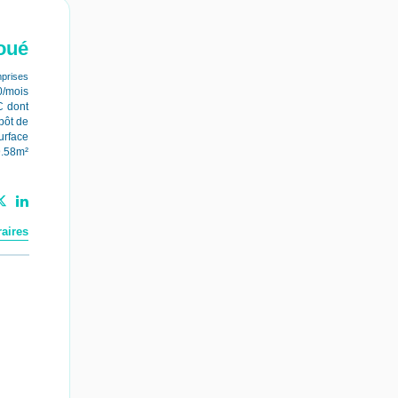
oué
prises
0/mois
C
dont
pôt de
urface
9.58m²
aires