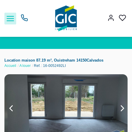
Acheter
Location maison 87.19 m², Ouistreham 14150Calvados
Accueil
A louer
Ref. : 16-0052492LI
Louer
Estimer
Nos services
Nos agences