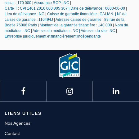
social : 170 000 | Assurance RCP : NC |
Carte T : CPI 1401 2016 000 005 307 | Date de délivrance : 0000-00-00 |
Lieu de délivrance : NC | Caisse de garantie financière : GALIAN. | N° de
caisse de garantie : 110494J | Adresse caisse de garantie : 89 rue de la
Boetie 75008 Paris | Montant de la garantie financière : 140 000 | Nom du
médiateur : NC | Adresse du médiateur : NC | Adresse du site : NC |
Entreprise juridiquement et financièrement indépendante
LIENS UTILES
Nos Agences
Contact