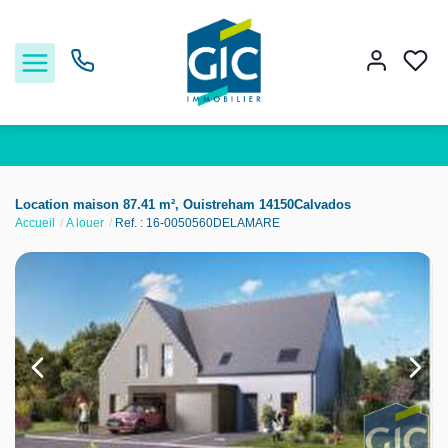
Acheter
Location maison 87.41 m², Ouistreham 14150Calvados
Accueil
A louer
Ref. : 16-0050560DELAMARE
Louer
Estimer
Nos services
Nos agences