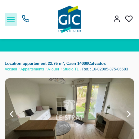
Acheter
Location appartement 22.76 m², Caen 14000Calvados
Accueil
Appartements
A louer
Studio T1
Ref. : 16-02005-375-06583
Louer
Estimer
Nos services
Nos agences