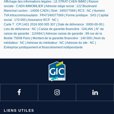
Affichage des informations légales : LE STRAT CAEN IMMO | Raison
sociale : CAEN IMMOBILIER | Adresse siège social : 122 Boulevard
Marechal Leclerc - 14000 CAEN | Siret : 349377069 | RCS : NC | Numero
TVA Intracommunautaire : FR47349377069 | Forme juridique : SAS | Capital
social : 170 000 | Assurance RCP : NC |
Carte T : CPI 1401 2016 000 005 307 | Date de délivrance : 0000-00-00 |
Lieu de délivrance : NC | Caisse de garantie financière : GALIAN. | N° de
caisse de garantie : 110494J | Adresse caisse de garantie : 89 rue de la
Boetie 75008 Paris | Montant de la garantie financière : 140 000 | Nom du
médiateur : NC | Adresse du médiateur : NC | Adresse du site : NC |
Entreprise juridiquement et financièrement indépendante
LIENS UTILES