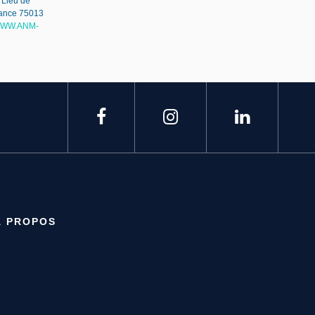
 Lieu de
France 75013
WW.ANM-
À PROPOS