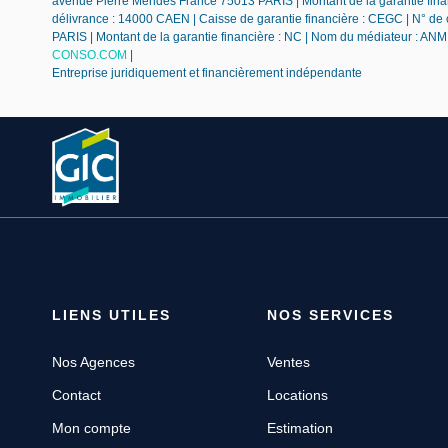
avenue Pierre Mendès France 75013 PARIS | Montant de la garantie finan
délivrance : 14000 CAEN | Caisse de garantie financière : CEGC | N° de
PARIS | Montant de la garantie financière : NC | Nom du médiateur : A
CONSO.COM
|
Entreprise juridiquement et financièrement indépendante
LIENS UTILES
NOS SERVICES
Nos Agences
Ventes
Contact
Locations
Mon compte
Estimation