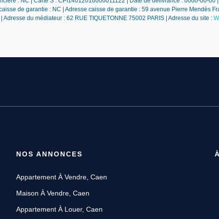
cière : NC | Carte S : CPI14012016000011122 | Date de délivrance : 0000-00-00 |
 caisse de garantie : NC | Adresse caisse de garantie : 59 avenue Pierre Mendès 
NM | Adresse du médiateur : 62 RUE TIQUETONNE 75002 PARIS | Adresse du site :
W
NOS ANNONCES
Appartement À Vendre, Caen
Maison À Vendre, Caen
Appartement À Louer, Caen