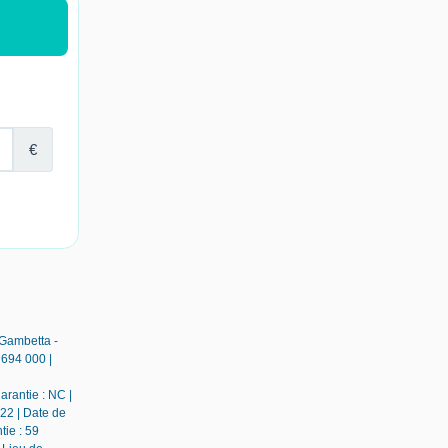
 Gambetta -
 694 000 |
arantie : NC |
22 | Date de
tie : 59