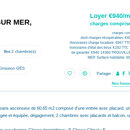
Loyer €940/m
SUR MER,
charges comprise
charges com
dont charges récupérables: €4
Honoraires charge locataire: €667 TT
honoraires d'état des lieux: €182 TTC
2 chambre(s)
de garantie: €940
14360 TROUVILL
MER
Surface habitable: 6
Emission GES
Partager :
Nos honor
 sans ascenseur de 60.65 m2 composé d'une entrée avec placard, u
agée et équipée, dégagement, 2 chambres avec placards et balcon, 
ns sur charges Classe énergétique : E Classe Climat : E