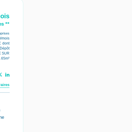
ois
s **
prises
0/mois
C
dont
Dépôt
E SUR
0.65m²
aires
n
une