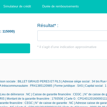
Simulateur de crédit
Durée de remboursements
 Raison sociale : BILLET GIRAUD PERES ET FILS | Adresse siège social : 34 bis Rue
ntracommunautaire : FR41385120985 | Forme juridique : SAS | Capital social : 1
ieu de délivrance : NC | Caisse de garantie financière : CEGC. | N° de caisse de g
IS | Montant de la garantie financière : 179350€ | Carte G : CPI140120160000111
rantie financière : CEGC | N° de caisse de garantie : NC | Adresse caisse de garan