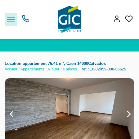
Acheter
Location appartement 76.41 m², Caen 14000Calvados
Accueil
Appartements
A louer
4 pièces
Ref. : 16-02059-806-06629
Louer
Estimer
Nos services
Nos agences