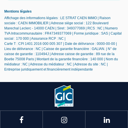
Mentions légales
Affichage des informations légales : LE STRAT CAEN IMMO | Raison
sociale : CAEN IMMOBILIER | Adresse siège social : 122 Boulevard
Marechal Leclerc - 14000 CAEN | Siret : 349377069 | RCS : NC | Numero
TVA Intracommunautaire : FR47349377069 | Forme juridique : SAS | Capital
social : 170 000 | Assurance RCP : NC |
Carte T : CPI 1401 2016 000 005 307 | Date de délivrance : 0000-00-00 |
Lieu de délivrance : NC | Caisse de garantie financière : GALIAN. | N° de
caisse de garantie : 110494J | Adresse caisse de garantie : 89 rue de la
Boetie 75008 Paris | Montant de la garantie financière : 140 000 | Nom du
médiateur : NC | Adresse du médiateur : NC | Adresse du site : NC |
Entreprise juridiquement et financièrement indépendante