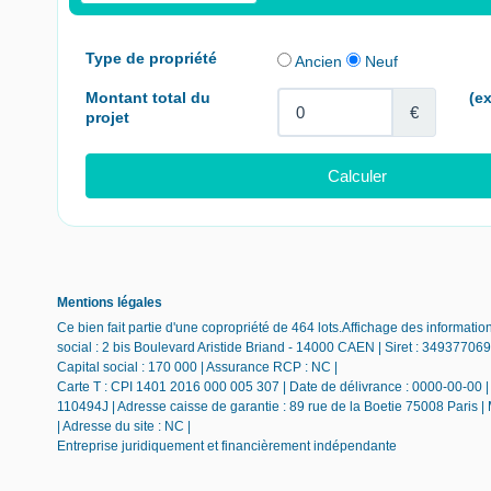
Mentions légales
Ce bien fait partie d'une copropriété de 464 lots.Affichage des inform
social : 2 bis Boulevard Aristide Briand - 14000 CAEN | Siret : 349377
Capital social : 170 000 | Assurance RCP : NC |
Carte T : CPI 1401 2016 000 005 307 | Date de délivrance : 0000-00-00 | L
110494J | Adresse caisse de garantie : 89 rue de la Boetie 75008 Paris |
| Adresse du site : NC |
Entreprise juridiquement et financièrement indépendante