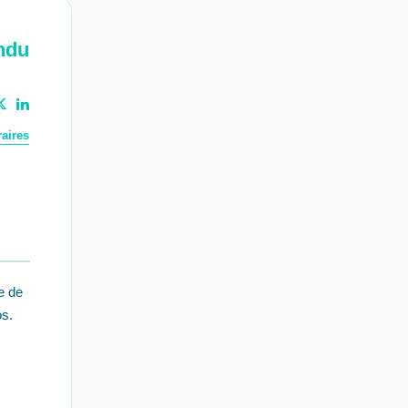
ndu
aires
e de
os.