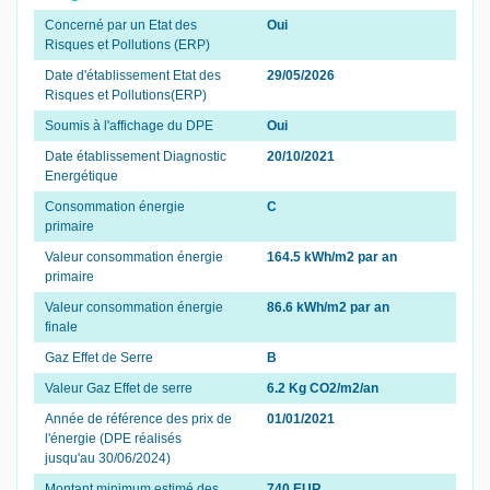
Concerné par un Etat des
Oui
Risques et Pollutions (ERP)
Date d'établissement Etat des
29/05/2026
Risques et Pollutions(ERP)
Soumis à l'affichage du DPE
Oui
Date établissement Diagnostic
20/10/2021
Energétique
Consommation énergie
C
primaire
Valeur consommation énergie
164.5 kWh/m2 par an
primaire
Valeur consommation énergie
86.6 kWh/m2 par an
finale
Gaz Effet de Serre
B
Valeur Gaz Effet de serre
6.2 Kg CO2/m2/an
Année de référence des prix de
01/01/2021
l'énergie (DPE réalisés
jusqu'au 30/06/2024)
Montant minimum estimé des
740 EUR