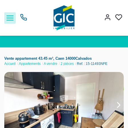
Acheter
Vente appartement 43.45 m², Caen 14000Calvados
Accueil
Appartements
A vendre
2 pièces
Ref. : 15-11493NFE
Louer
Estimer
Nos services
Nos agences