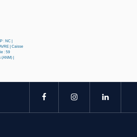
P : NC |
AVRE | Caisse
e : 59
 (ANM) |