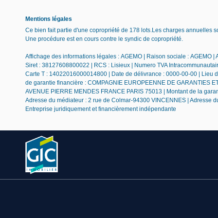
Mentions légales
Ce bien fait partie d'une copropriété de 178 lots.Les charges annuelles 
Une procédure est en cours contre le syndic de copropriété.
Affichage des informations légales : AGEMO | Raison sociale : AGEMO | Ad
Siret : 38127608800022 | RCS : Lisieux | Numero TVA Intracommunautaire
Carte T : 14022016000014800 | Date de délivrance : 0000-00-00 | L
de garantie financière : COMPAGNIE EUROPEENNE DE GARANTIES ET CAU
AVENUE PIERRE MENDES FRANCE PARIS 75013 | Montant de la garantie fi
Adresse du médiateur : 2 rue de Colmar-94300 VINCENNES | Adresse du
Entreprise juridiquement et financièrement indépendante