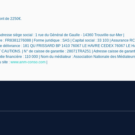
sont de 2250€.
resse siège social : 1 rue du Général de Gaulle - 14360 Trouville-sur-Mer |
 : FR8381276088 | Forme juridique : SAS | Capital social : 33 103 | Assurance RC
ieu de délivrance : 181 QU FRISSARD BP 1410 76067 LE HAVRE CEDEX 76067 LE H
TIONS. | N° de caisse de garantie : 28071TRA251 | Adresse caisse de garanti
nancière : 110 000 | Nom du médiateur : Association Nationale des Médiateurs
 site :
www.anm-conso.com
|