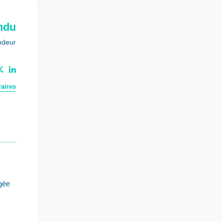
ndu
ndeur
aires
gée