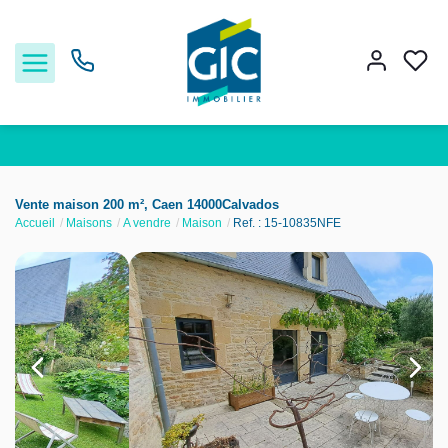
Acheter
Vente maison 200 m², Caen 14000Calvados
Accueil
Maisons
A vendre
Maison
Ref. : 15-10835NFE
Louer
Estimer
Nos services
Nos agences