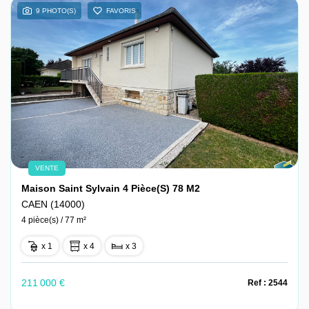
9 PHOTO(S)
FAVORIS
VENTE
Maison Saint Sylvain 4 Pièce(s) 78 M2
CAEN (14000)
4 pièce(s) / 77 m²
x 1
x 4
x 3
211 000 €
Ref : 2544