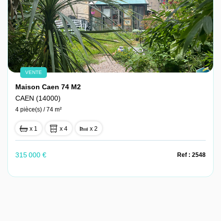
VENTE
Maison Caen 74 M2
CAEN (14000)
4 pièce(s) / 74 m²
x 1
x 4
x 2
315 000 €
Ref : 2548