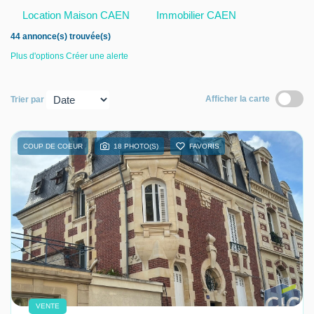
Location Maison CAEN
Immobilier CAEN
Nous contacter
44 annonce(s) trouvée(s)
Nous rejoindre
Plus d'options
Créer une alerte
Afficher la carte
Trier par
COUP DE COEUR
18 PHOTO(S)
FAVORIS
VENTE