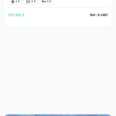
x 2
x 3
x 2
376 300 €
Ref : 6-1407