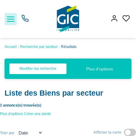
Accueil
Recherche par secteur
Résultats
Acheter
Plus d'options
Modifier ma recherche
Louer
Liste des Biens par secteur
Estimer
1 annonce(s) trouvée(s)
Nos services
Plus d'options
Créer une alerte
Nos agences
Afficher la carte
Trier par