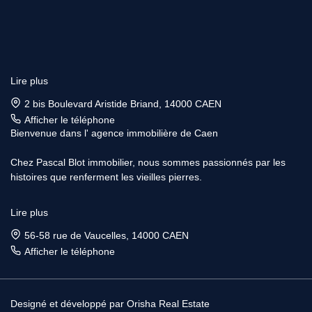
Lire plus
2 bis Boulevard Aristide Briand, 14000 CAEN
Afficher le téléphone
Bienvenue dans l' agence immobilière de Caen
Chez Pascal Blot immobilier, nous sommes passionnés par les
histoires que renferment les vieilles pierres.
Forts de notre longue expérience dans l'immobilier, nous vous
Lire plus
offrons des solutions personnalisées pour trouver la demeure de
vos rèves ou vendre votre bien avec respect et savoir-faire.
56-58 rue de Vaucelles, 14000 CAEN
Afficher le téléphone
Notre engagement vis à vis de nos clients se traduit par une
approche professionnelle et transparente.
Designé et développé par Orisha Real Estate
Vous souhaitez faire estimer une maison ou un appartement à